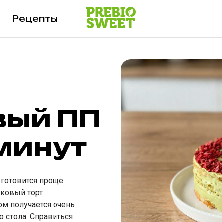
Рецепты
вый ПП
 минут
 готовится проще
шковый торт
ом получается очень
 стола. Справиться