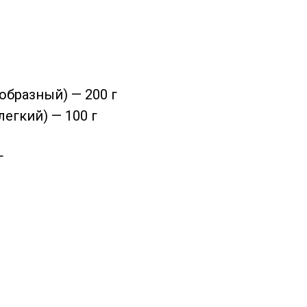
бразный) — 200 г
егкий) — 100 г
г