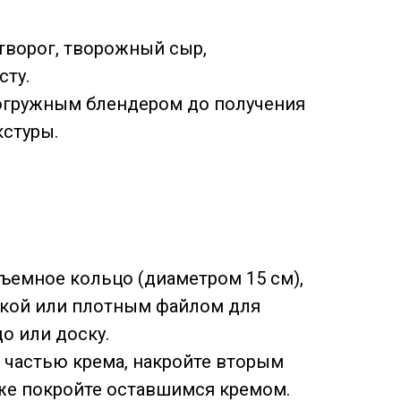
творог, творожный сыр,
сту.
огружным блендером до получения
кстуры.
ъемное кольцо (диаметром 15 см),
нкой или плотным файлом для
о или доску.
 частью крема, накройте вторым
кже покройте оставшимся кремом.