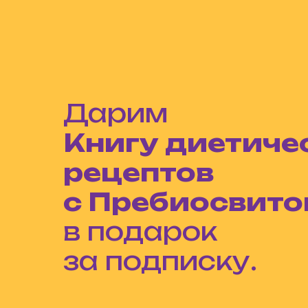
Дарим
Книгу диетиче
рецептов
с Пребиосвит
в подарок
за подписку.