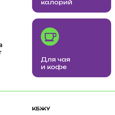
Для чая
Удоб
и кофе
с со
КБЖУ
Масса
0/0/0/0
50 г