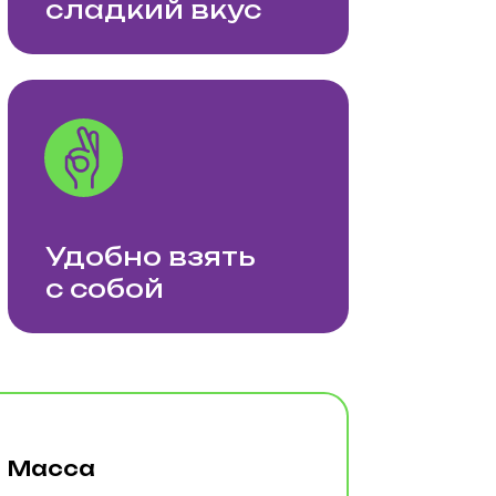
но взять
бой