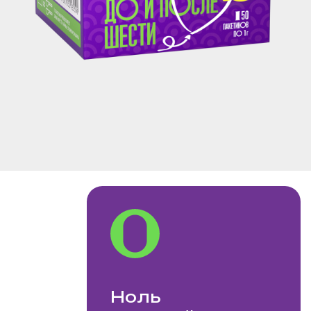
Ноль
Чис
калорий
слад