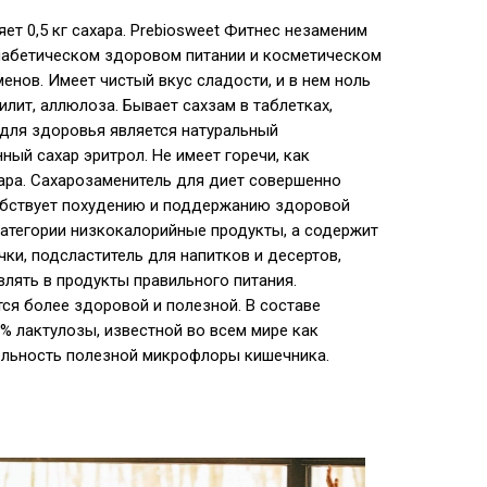
ет 0,5 кг сахара. Prebiosweet Фитнес незаменим
диабетическом здоровом питании и косметическом
енов. Имеет чистый вкус сладости, и в нем ноль
илит, аллюлоза. Бывает сахзам в таблетках,
для здоровья является натуральный
ный сахар эритрол. Не имеет горечи, как
хара. Сахарозаменитель для диет совершенно
обствует похудению и поддержанию здоровой
категории низкокалорийные продукты, а содержит
ки, подсластитель для напитков и десертов,
влять в продукты правильного питания.
ся более здоровой и полезной. В составе
% лактулозы, известной во всем мире как
ельность полезной микрофлоры кишечника.