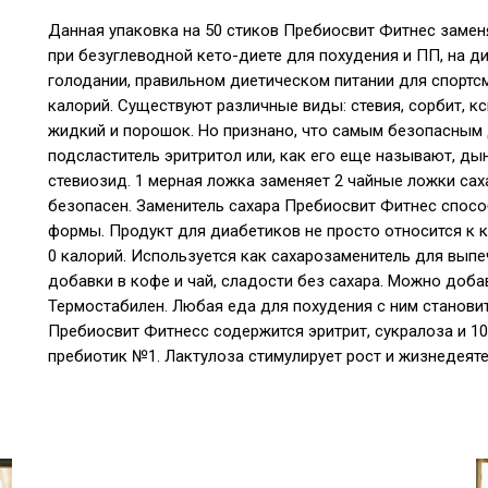
Данная упаковка на 50 стиков Пребиосвит Фитнес заменя
при безуглеводной кето-диете для похудения и ПП, на 
голодании, правильном диетическом питании для спортсм
калорий. Существуют различные виды: стевия, сорбит, кс
жидкий и порошок. Но признано, что самым безопасным 
подсластитель эритритол или, как его еще называют, дын
стевиозид. 1 мерная ложка заменяет 2 чайные ложки са
безопасен. Заменитель сахара Пребиосвит Фитнес спос
формы. Продукт для диабетиков не просто относится к 
0 калорий. Используется как сахарозаменитель для выпеч
добавки в кофе и чай, сладости без сахара. Можно доба
Термостабилен. Любая еда для похудения с ним становит
Пребиосвит Фитнесс содержится эритрит, сукралоза и 10
пребиотик №1. Лактулоза стимулирует рост и жизнедеят