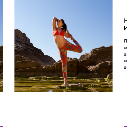
П
с
ц
с
ц