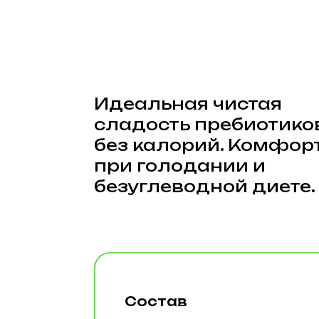
Идеальная чистая
сладость пребиотиков
без калорий. Комфорт
при голодании и
безуглеводной диете.
Состав
Лактулоза, сукралоза, эритрит.