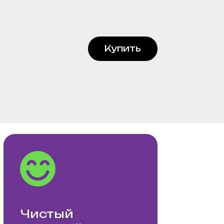
Купить
тый
кий вкус