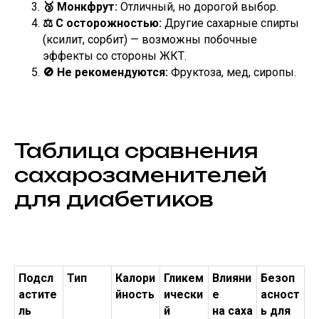
🥉 Монкфрут:
Отличный, но дорогой выбор.
⚖️ С осторожностью:
Другие сахарные спирты
(ксилит, сорбит) — возможны побочные
эффекты со стороны ЖКТ.
🚫 Не рекомендуются:
Фруктоза, мед, сиропы.
Таблица сравнения
сахарозаменителей
для диабетиков
Подсл
Тип
Калори
Гликем
Влияни
Безоп
астите
йность
ически
е
асност
ль
й
на саха
ь для