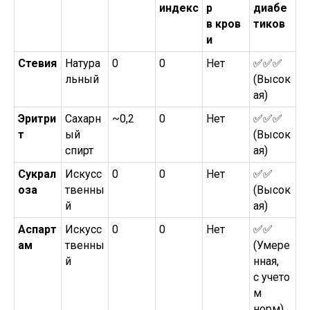
индекс
р
диабе
в кров
тиков
и
Стевия
Натура
0
0
Нет
✅✅✅
льный
(Высок
ая)
Эритри
Сахарн
~0,2
0
Нет
✅✅✅
т
ый
(Высок
спирт
ая)
Сукрал
Искусс
0
0
Нет
✅✅
оза
твенны
(Высок
й
ая)
Аспарт
Искусс
0
0
Нет
✅✅
ам
твенны
(Умере
й
нная,
с учето
м
норм)