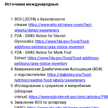
Источники международные:
ВОЗ (JECFA) о безопасности
стевии:
https://www.who.int/news-room/fact-
sheets/detail/sweeteners
FDA - GRAS Notice for Steviol
Glycosides:
https://www.fda.gov/food/food-
additives-petitions/gras-notice-inventory
FDA - GRAS Notice for Monk Fruit
Extract:
https://www.fda.gov/food/food-additives-
petitions/gras-notice-inventory
Американская Диабетическая Ассоциация (ADA)
о подсластителях:
https://diabetes.org/food-
nutrition/reading-food-labels/sweeteners
Исследование о сукралозе и микробиоме
(обзорная
статья):
https://www.ncbi.nlm.nih.gov/pmc/articles/
Заявление ВОЗ по аспартаму
(IARC):
https://www.iarc.who.int/news-events/iarc-