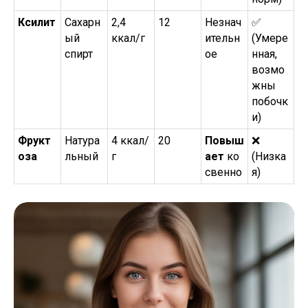
Ксилит
Сахарн
2,4
12
Незнач
✅
ый
ккал/г
ительн
(Умере
спирт
ое
нная,
возмо
жны
побочк
и)
Фрукт
Натура
4 ккал/
20
Повыш
❌
оза
льный
г
ает
ко
(Низка
свенно
я)