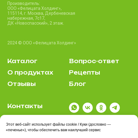
Производитель:
ООО «Фелицата Холдинг»,
115114, г. Москва, Дербеневская
набережная, 7c17,
ДК «Новоспасский», 2 этаж.
2024 © ООО «Фелицата Холдинг»
Каталог
Вопрос-ответ
О продуктах
Рецепты
Отзывы
Блог
Контакты
Где купить
Этот веб-сайт использует файлы cookie / Куки (дословно —
Политика
«печенье»), чтобы обеспечить вам наилучший сервис
конфиденциальности