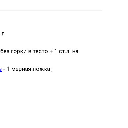
 г
ез горки в тесто + 1 ст.л. на
s
- 1 мерная ложка ;