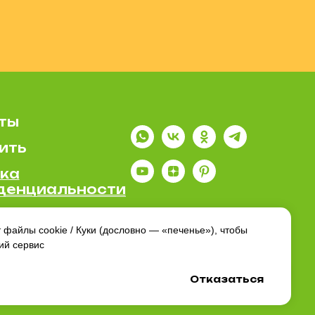
ты
ить
ка
денциальности
т файлы cookie / Куки (дословно — «печенье»), чтобы
ий сервис
Отказаться