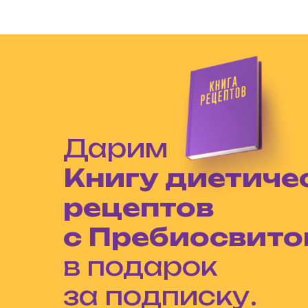
Дарим
Книгу диетиче
рецептов
с Пребиосвит
в подарок
за подписку.