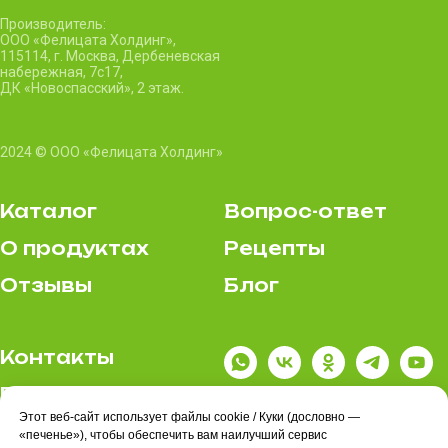
Производитель:
ООО «Фелицата Холдинг»,
115114, г. Москва, Дербеневская
набережная, 7c17,
ДК «Новоспасский», 2 этаж.
2024 © ООО «Фелицата Холдинг»
Каталог
Вопрос-ответ
О продуктах
Рецепты
Отзывы
Блог
Контакты
Где купить
Этот веб-сайт использует файлы cookie / Куки (дословно —
Политика
«печенье»), чтобы обеспечить вам наилучший сервис