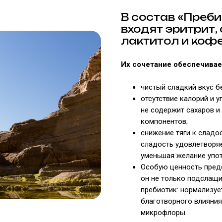
В состав «Преби
входят эритрит,
лактитол и коф
Их сочетание обеспечивае
чистый сладкий вкус б
отсутствие калорий и 
не содержит сахаров и
компонентов;
снижение тяги к сладо
сладость удовлетворя
уменьшая желание упот
Особую ценность пред
он не только подслащив
пребиотик: нормализуе
благотворного влияния
микрофлоры.