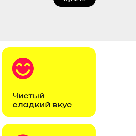
тый
кий вкус