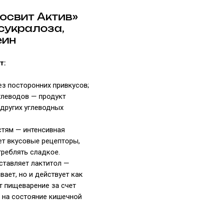
освит Актив»
 сукралоза,
еин
т:
ез посторонних привкусов;
углеводов — продукт
 других углеводных
стям — интенсивная
ет вкусовые рецепторы,
реблять сладкое.
ставляет лактитол —
ает, но и действует как
т пищеварение за счет
 на состояние кишечной