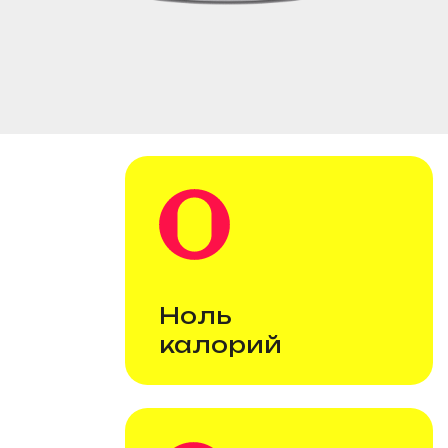
Ноль
Чис
калорий
слад