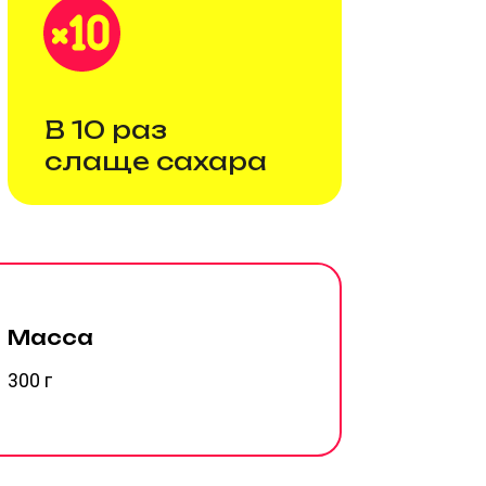
 раз
ще сахара