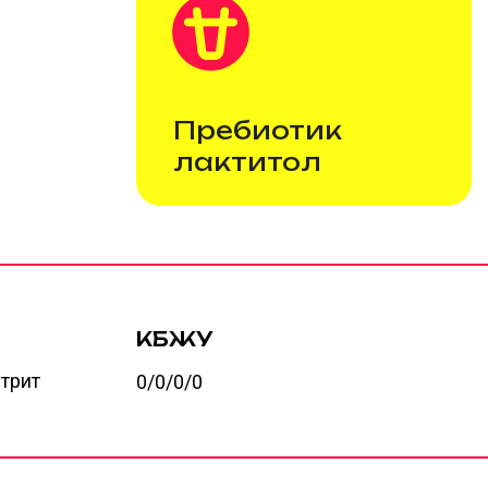
Пребиотик
В 10
лактитол
сла
КБЖУ
Масса
0/0/0/0
300 г