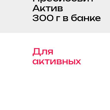
300 г в банке
Для
активных
Идеально для тех, кто
хочет убрать пустые
калории, получить