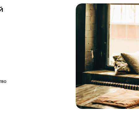
й
тво