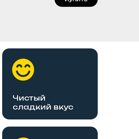
тый
кий вкус