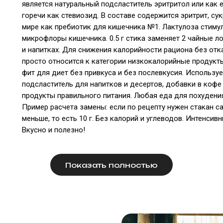
является натуральный подсластитель эритритол или как 
горечи как стевиозид. В составе содержится эритрит, су
мире как пребиотик для кишечника №1. Лактулоза стиму
микрофлоры кишечника. 0.5 г стика заменяет 2 чайные л
и напитках. Для снижения калорийности рациона без отк
просто относится к категории низкокалорийные продукты
фит для диет без привкуса и без послевкусия. Использу
подсластитель для напитков и десертов, добавки в кофе
продукты правильного питания. Любая еда для похудения
Пример расчета замены: если по рецепту нужен стакан сах
меньше, то есть 10 г. Без калорий и углеводов. Интенсив
Вкусно и полезно!
Показать полностью