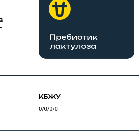
Пребиотик
В 20
лактулоза
сла
КБЖУ
Масса
0/0/0/0
50 г