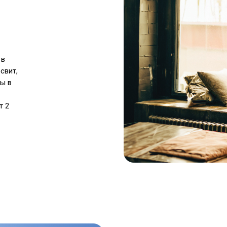
 в
свит,
зы в
т 2