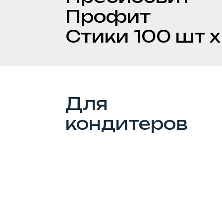
Стики 100 шт х 0,
Для
кондитеров
Идеальная чистая
сладость пребиотиков
без калорий. Комфорт