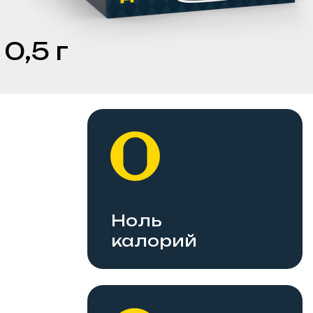
5 г
Ноль
Чис
калорий
слад