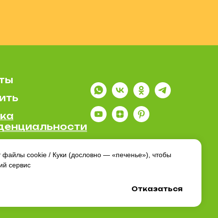
ты
ить
ка
денциальности
т файлы cookie / Куки (дословно — «печенье»), чтобы
ий сервис
Отказаться