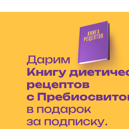
Дарим
Книгу диетиче
рецептов
с Пребиосвит
в подарок
за подписку.