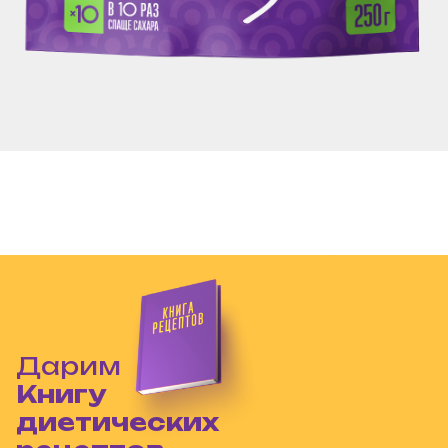
Дарим
Книгу
диетических