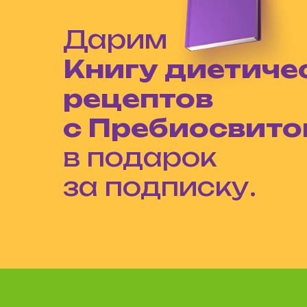
Дарим
Книгу диетиче
рецептов
с Пребиосвит
в подарок
за подписку.