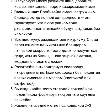
В глубокую миску разбейте яйцо, добавьте
кефир, тыквенное пюре и сахарозаменитель.
Важный шаг:
Пробивайте смесь погружным
блендером до полной однородности — это
гарантирует, что пюре равномерно
распределится, и панкейки будут гладкими, без
комочков.
Всыпьте муку, разрыхлитель и куркуму. Снова
перемешайте венчиком или блендером
на низкой скорости. Тесто должно получиться
гуще, чем на блины, — как жирная сметана,
медленно стекать с ложки.
Разогрейте антипригарную сковороду
на среднем огне. Если сковорода без покрытия,
слегка смажьте её маслом (кисточкой или
салфеткой).
Выкладывайте тесто столовой ложкой или
половником, формируя аккуратные круглые
панкейки.
Жарьте на среднем огне под крышкой 2−3