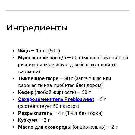
Ингредиенты
Яйцо
— 1 шт. (50 г)
Мука пшеничная в/с
— 50 г (можно заменить на
рисовую или овсяную для безглютенового
варианта)
Тыквенное пюре
— 80 г (запечённая или
варёная тыква, пробитая блендером)
Кефир
(любой жирности) — 50 г
Сахарозаменитель Prebiosweet
— 5 г
(соответствует 50 г сахара)
Разрыхлитель
— 4 г (1 ч.л. без горки)
Куркума
— 2 г
Масло для сковороды
(опционально) — 2 г