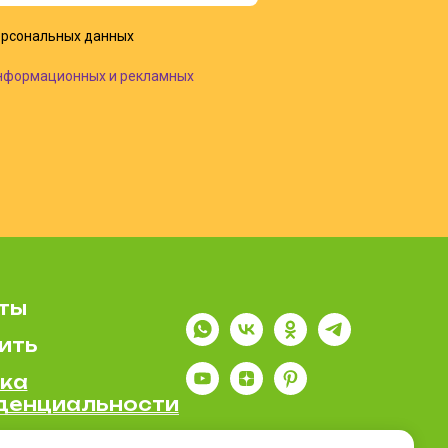
рсональных данных
нформационных и рекламных
ты
ить
ка
денциальности