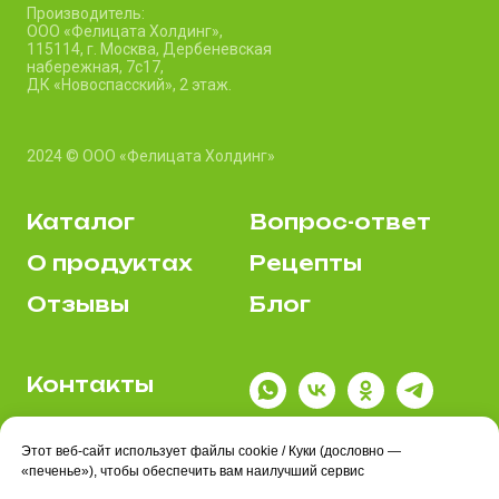
Производитель:
ООО «Фелицата Холдинг»,
115114, г. Москва, Дербеневская
набережная, 7c17,
ДК «Новоспасский», 2 этаж.
2024 © ООО «Фелицата Холдинг»
Каталог
Вопрос-ответ
О продуктах
Рецепты
Отзывы
Блог
Контакты
Где купить
Этот веб-сайт использует файлы cookie / Куки (дословно —
Политика
«печенье»), чтобы обеспечить вам наилучший сервис
конфиденциальности